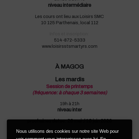
niveau intermédiaire
Les cours ont lieu aux Loisirs SMC
10 125 Parthenais, local 112
Infos et inscription:
514-872-5333
www.loisirsstsmartyrs.com
À MAGOG
Les mardis
Session de printemps
(fréquence: à chaque 3 semaines)
19h à 21h
niveau inter
prochaines dates: 26 mai / 16 juin 2026
Nous utilisons des cookies sur notre site Web pour
Les cours ont lieu Centre communautaire
95 rue Merry Nord, Magog
voir comment vous interagissez avec lui. En