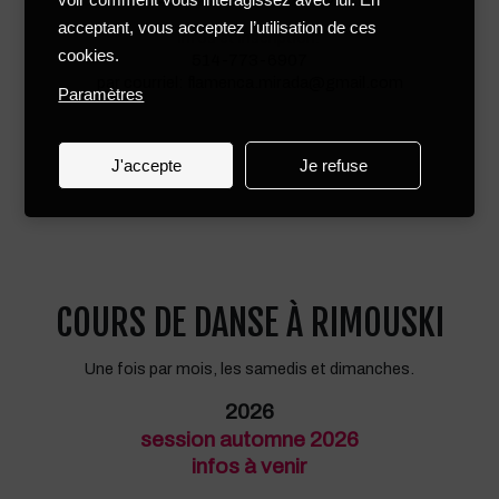
acceptant, vous acceptez l’utilisation de ces
Infos et inscription:
cookies.
514-773-6907
par courriel: flamenca.mirada@gmail.com
Paramètres
J'accepte
Je refuse
COURS DE DANSE À RIMOUSKI
Une fois par mois, les samedis et dimanches.
2026
session automne 2026
infos à venir