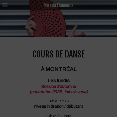
Mirada Flamenca
COURS DE DANSE
À MONTRÉAL
Les lundis
Session d'automne
(septembre 2026 - infos à venir)
18h à 19h15
niveau inititation / débutant
19h15 à 20h45